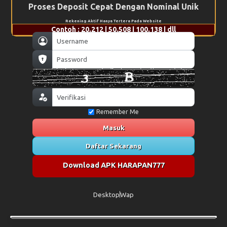
Proses Deposit Cepat Dengan Nominal Unik
Rekening Aktif Hanya Tertera Pada Website
Contoh : 20.212 | 50.508 | 100.138 | dll
Remember Me
Masuk
Daftar Sekarang
Download APK HARAPAN777
Desktop
Wap