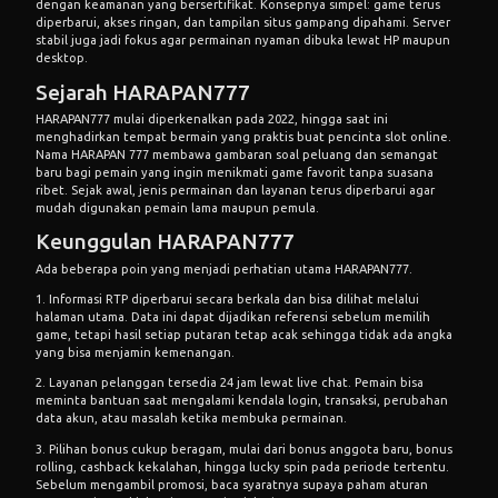
dengan keamanan yang bersertifikat. Konsepnya simpel: game terus
diperbarui, akses ringan, dan tampilan situs gampang dipahami. Server
stabil juga jadi fokus agar permainan nyaman dibuka lewat HP maupun
desktop.
Sejarah HARAPAN777
HARAPAN777 mulai diperkenalkan pada 2022, hingga saat ini
menghadirkan tempat bermain yang praktis buat pencinta slot online.
Nama
HARAPAN 777
membawa gambaran soal peluang dan semangat
baru bagi pemain yang ingin menikmati game favorit tanpa suasana
ribet. Sejak awal, jenis permainan dan layanan terus diperbarui agar
mudah digunakan pemain lama maupun pemula.
Keunggulan HARAPAN777
Ada beberapa poin yang menjadi perhatian utama HARAPAN777.
1. Informasi RTP diperbarui secara berkala dan bisa dilihat melalui
halaman utama. Data ini dapat dijadikan referensi sebelum memilih
game, tetapi hasil setiap putaran tetap acak sehingga tidak ada angka
yang bisa menjamin kemenangan.
2. Layanan pelanggan tersedia 24 jam lewat live chat. Pemain bisa
meminta bantuan saat mengalami kendala login, transaksi, perubahan
data akun, atau masalah ketika membuka permainan.
3. Pilihan bonus cukup beragam, mulai dari bonus anggota baru, bonus
rolling, cashback kekalahan, hingga lucky spin pada periode tertentu.
Sebelum mengambil promosi, baca syaratnya supaya paham aturan