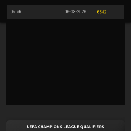
QATAR
06-08-2026
6642
MPIONS LEAGUE QUALIFIERS
UEFA CHAMPION