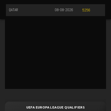
QATAR
08-08-2026
5256
ROPA LEAGUE QUALIFIERS
UEFA CHAMPION