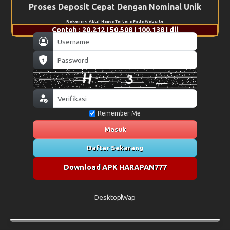
Proses Deposit Cepat Dengan Nominal Unik
Rekening Aktif Hanya Tertera Pada Website
Contoh : 20.212 | 50.508 | 100.138 | dll
Remember Me
Masuk
Daftar Sekarang
Download APK HARAPAN777
Desktop
Wap