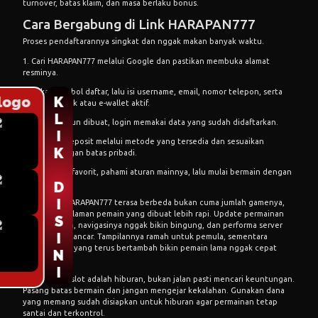
turnover, batas klaim, dan masa berlaku bonus.
Cara Bergabung di
Link HARAPAN777
Proses pendaftarannya singkat dan nggak makan banyak waktu.
1. Cari HARAPAN777 melalui Google dan pastikan membuka alamat
resminya.
2. Tekan tombol daftar, lalu isi username, email, nomor telepon, serta
KLIK DISINI
rekening bank atau e-wallet aktif.
3. Setelah akun dibuat, login memakai data yang sudah didaftarkan.
4. Lakukan deposit melalui metode yang tersedia dan sesuaikan
nominal dengan batas pribadi.
5. Pilih game favorit, pahami aturan mainnya, lalu mulai bermain dengan
santai.
Yang bikin HARAPAN777 terasa berbeda bukan cuma jumlah gamenya,
tetapi pengalaman pemain yang dibuat lebih rapi. Update permainan
berjalan rutin, navigasinya nggak bikin bingung, dan performa server
dijaga tetap lancar. Tampilannya ramah untuk pemula, sementara
koleksi game yang terus bertambah bikin pemain lama nggak cepat
bosan.
Tetap ingat, slot adalah hiburan, bukan jalan pasti mencari keuntungan.
Pasang batas bermain dan jangan mengejar kekalahan. Gunakan dana
yang memang sudah disiapkan untuk hiburan agar permainan tetap
santai dan terkontrol.