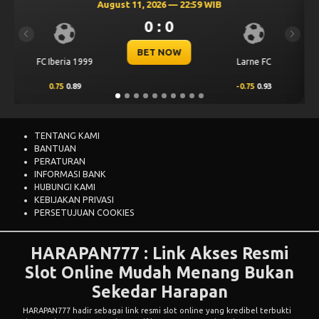
11, 2026 — 22:59 WIB
August 16, 20
0 : 0
0 
Previous
Next
BET NOW
BET
Larne FC
Sevilla
-0.75
0.93
0.25
0.95
TENTANG KAMI
BANTUAN
PERATURAN
INFORMASI BANK
HUBUNGI KAMI
KEBIJAKAN PRIVASI
PERSETUJUAN COOKIES
HARAPAN777 : Link Akses Resmi
Slot Online Mudah Menang Bukan
Sekedar Harapan
HARAPAN777
hadir sebagai link resmi slot online yang kredibel terbukti