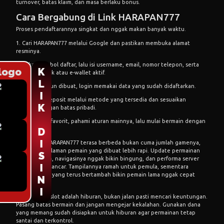
turnover, batas klaim, dan masa berlaku bonus.
Cara Bergabung di
Link HARAPAN777
Proses pendaftarannya singkat dan nggak makan banyak waktu.
1. Cari HARAPAN777 melalui Google dan pastikan membuka alamat
resminya.
2. Tekan tombol daftar, lalu isi username, email, nomor telepon, serta
KLIK DISINI
rekening bank atau e-wallet aktif.
3. Setelah akun dibuat, login memakai data yang sudah didaftarkan.
4. Lakukan deposit melalui metode yang tersedia dan sesuaikan
nominal dengan batas pribadi.
5. Pilih game favorit, pahami aturan mainnya, lalu mulai bermain dengan
santai.
Yang bikin HARAPAN777 terasa berbeda bukan cuma jumlah gamenya,
tetapi pengalaman pemain yang dibuat lebih rapi. Update permainan
berjalan rutin, navigasinya nggak bikin bingung, dan performa server
dijaga tetap lancar. Tampilannya ramah untuk pemula, sementara
koleksi game yang terus bertambah bikin pemain lama nggak cepat
bosan.
Tetap ingat, slot adalah hiburan, bukan jalan pasti mencari keuntungan.
Pasang batas bermain dan jangan mengejar kekalahan. Gunakan dana
yang memang sudah disiapkan untuk hiburan agar permainan tetap
santai dan terkontrol.