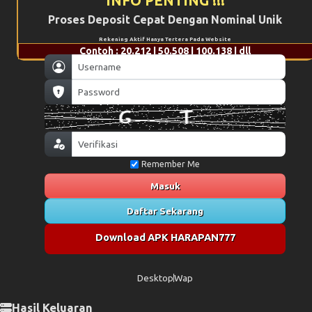
INFO PENTING !!!
Proses Deposit Cepat Dengan Nominal Unik
Rekening Aktif Hanya Tertera Pada Website
Contoh : 20.212 | 50.508 | 100.138 | dll
Remember Me
Masuk
Daftar Sekarang
Download APK HARAPAN777
Desktop
Wap
Hasil Keluaran