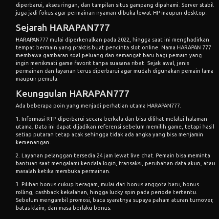
diperbarui, akses ringan, dan tampilan situs gampang dipahami. Server stabil
juga jadi fokus agar permainan nyaman dibuka lewat HP maupun desktop.
Sejarah HARAPAN777
HARAPAN777 mulai diperkenalkan pada 2022, hingga saat ini menghadirkan
tempat bermain yang praktis buat pencinta slot online. Nama
HARAPAN 777
membawa gambaran soal peluang dan semangat baru bagi pemain yang
ingin menikmati game favorit tanpa suasana ribet. Sejak awal, jenis
permainan dan layanan terus diperbarui agar mudah digunakan pemain lama
maupun pemula.
Keunggulan HARAPAN777
Ada beberapa poin yang menjadi perhatian utama HARAPAN777.
1. Informasi RTP diperbarui secara berkala dan bisa dilihat melalui halaman
utama. Data ini dapat dijadikan referensi sebelum memilih game, tetapi hasil
setiap putaran tetap acak sehingga tidak ada angka yang bisa menjamin
kemenangan.
2. Layanan pelanggan tersedia 24 jam lewat live chat. Pemain bisa meminta
bantuan saat mengalami kendala login, transaksi, perubahan data akun, atau
masalah ketika membuka permainan.
3. Pilihan bonus cukup beragam, mulai dari bonus anggota baru, bonus
rolling, cashback kekalahan, hingga lucky spin pada periode tertentu.
Sebelum mengambil promosi, baca syaratnya supaya paham aturan turnover,
batas klaim, dan masa berlaku bonus.