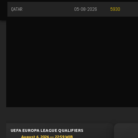
QATAR
05-08-2026
5930
UEFA EUROPA LEAGUE QUALIFIERS
August 6, 2026 — 22:00 WIB