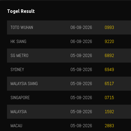
Togel Result
TOTO WUHAN
06-08-2026
0993
HK SIANG
06-08-2026
9220
SG METRO
05-08-2026
6892
SYDNEY
05-08-2026
6949
MALAYSIA SIANG
05-08-2026
6517
SINGAPORE
05-08-2026
0715
MALAYSIA
05-08-2026
1592
MACAU
05-08-2026
2883