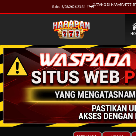
SELAMAT DATANG DI HARAPAN777 SITUS A
Rabu 5/08/2026 23:31:48
HO