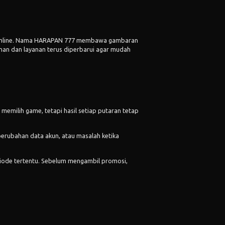
l: game terus diperbarui, akses ringan, dan
online. Nama
HARAPAN 777
membawa gambaran
inan dan layanan terus diperbarui agar mudah
 memilih game, tetapi hasil setiap putaran tetap
 perubahan data akun, atau masalah ketika
eriode tertentu. Sebelum mengambil promosi,