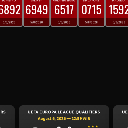
SG METRO
SYDNEY
MALAYSIA SIANG
SINGAPORE
MALAYSIA
6892
6949
6517
0715
159
5/8/2026
5/8/2026
5/8/2026
5/8/2026
5/8/2026
ERS
UEFA EUROPA LEAGUE QUALIFIERS
UE
August 7, 2026 — 02:00 WIB