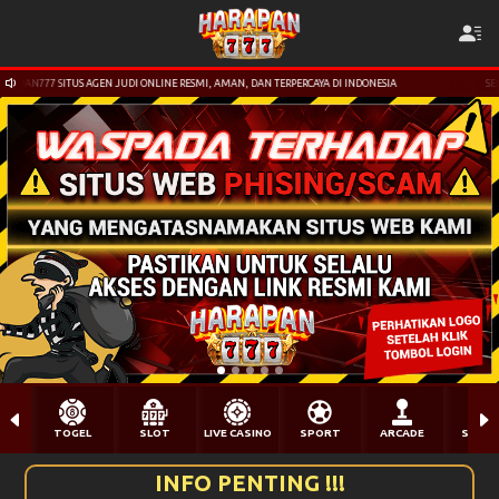
AN777 SITUS AGEN JUDI ONLINE RESMI, AMAN, DAN TERPERCAYA DI INDONESIA
SELAMA
TOGEL
SLOT
LIVE CASINO
SPORT
ARCADE
SABU
INFO PENTING !!!