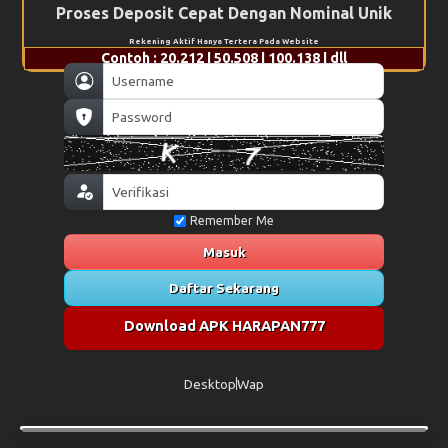
Proses Deposit Cepat Dengan Nominal Unik
Rekening Aktif Hanya Tertera Pada Website
Contoh : 20.212 | 50.508 | 100.138 | dll
Remember Me
Masuk
Daftar Sekarang
Download APK HARAPAN777
Desktop
Wap