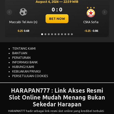
August 6, 2026 — 22:59 WIB
0 : 0
Previous
Next
BET NOW
Maccabi Tel Aviv (n)
CSKA Sofia
0.25
0.68
-0.25
-0.86
TENTANG KAMI
BANTUAN
PERATURAN
INFORMASI BANK
HUBUNGI KAMI
KEBIJAKAN PRIVASI
PERSETUJUAN COOKIES
HARAPAN777 : Link Akses Resmi
Slot Online Mudah Menang Bukan
Sekedar Harapan
HARAPAN777
hadir sebagai link resmi slot online yang kredibel terbukti