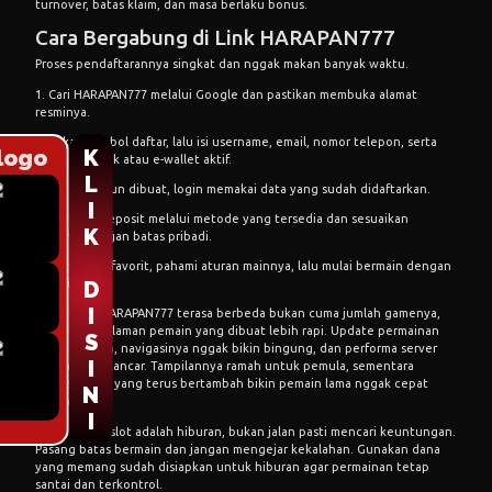
turnover, batas klaim, dan masa berlaku bonus.
Cara Bergabung di
Link HARAPAN777
Proses pendaftarannya singkat dan nggak makan banyak waktu.
1. Cari HARAPAN777 melalui Google dan pastikan membuka alamat
resminya.
2. Tekan tombol daftar, lalu isi username, email, nomor telepon, serta
KLIK DISINI
rekening bank atau e-wallet aktif.
3. Setelah akun dibuat, login memakai data yang sudah didaftarkan.
4. Lakukan deposit melalui metode yang tersedia dan sesuaikan
nominal dengan batas pribadi.
5. Pilih game favorit, pahami aturan mainnya, lalu mulai bermain dengan
santai.
Yang bikin HARAPAN777 terasa berbeda bukan cuma jumlah gamenya,
tetapi pengalaman pemain yang dibuat lebih rapi. Update permainan
berjalan rutin, navigasinya nggak bikin bingung, dan performa server
dijaga tetap lancar. Tampilannya ramah untuk pemula, sementara
koleksi game yang terus bertambah bikin pemain lama nggak cepat
bosan.
Tetap ingat, slot adalah hiburan, bukan jalan pasti mencari keuntungan.
Pasang batas bermain dan jangan mengejar kekalahan. Gunakan dana
yang memang sudah disiapkan untuk hiburan agar permainan tetap
santai dan terkontrol.