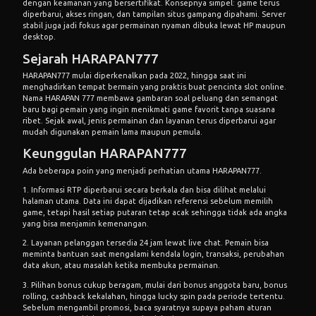
dengan keamanan yang bersertifikat. Konsepnya simpel: game terus
diperbarui, akses ringan, dan tampilan situs gampang dipahami. Server
stabil juga jadi fokus agar permainan nyaman dibuka lewat HP maupun
desktop.
Sejarah HARAPAN777
HARAPAN777 mulai diperkenalkan pada 2022, hingga saat ini
menghadirkan tempat bermain yang praktis buat pencinta slot online.
Nama
HARAPAN 777
membawa gambaran soal peluang dan semangat
baru bagi pemain yang ingin menikmati game favorit tanpa suasana
ribet. Sejak awal, jenis permainan dan layanan terus diperbarui agar
mudah digunakan pemain lama maupun pemula.
Keunggulan HARAPAN777
Ada beberapa poin yang menjadi perhatian utama HARAPAN777.
1. Informasi RTP diperbarui secara berkala dan bisa dilihat melalui
halaman utama. Data ini dapat dijadikan referensi sebelum memilih
game, tetapi hasil setiap putaran tetap acak sehingga tidak ada angka
yang bisa menjamin kemenangan.
2. Layanan pelanggan tersedia 24 jam lewat live chat. Pemain bisa
meminta bantuan saat mengalami kendala login, transaksi, perubahan
data akun, atau masalah ketika membuka permainan.
3. Pilihan bonus cukup beragam, mulai dari bonus anggota baru, bonus
rolling, cashback kekalahan, hingga lucky spin pada periode tertentu.
Sebelum mengambil promosi, baca syaratnya supaya paham aturan