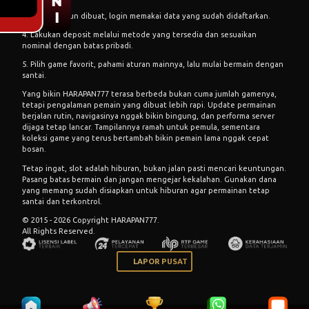
4. Lakukan deposit melalui metode yang tersedia dan sesuaikan
nominal dengan batas pribadi.
5. Pilih game favorit, pahami aturan mainnya, lalu mulai bermain dengan
santai.
Yang bikin HARAPAN777 terasa berbeda bukan cuma jumlah gamenya,
tetapi pengalaman pemain yang dibuat lebih rapi. Update permainan
berjalan rutin, navigasinya nggak bikin bingung, dan performa server
dijaga tetap lancar. Tampilannya ramah untuk pemula, sementara
koleksi game yang terus bertambah bikin pemain lama nggak cepat
bosan.
Tetap ingat, slot adalah hiburan, bukan jalan pasti mencari keuntungan.
Pasang batas bermain dan jangan mengejar kekalahan. Gunakan dana
yang memang sudah disiapkan untuk hiburan agar permainan tetap
santai dan terkontrol.
© 2015 - 2026 Copyright HARAPAN777.
All Rights Reserved.
LAPOR PUSAT
v*****x Berhasil Withdraw Rp 494.000,00