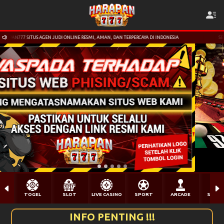
SITUS AGEN JUDI ONLINE RESMI, AMAN, DAN TERPERCAYA DI INDONESIA
SELAMAT DATA
TOGEL
SLOT
LIVE CASINO
SPORT
ARCADE
SABU
INFO PENTING !!!
Proses Deposit Cepat Dengan Nominal Unik
Rekening Aktif Hanya Tertera Pada Website