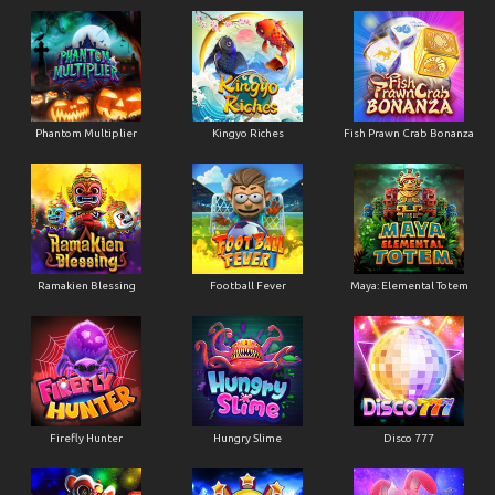
Phantom Multiplier
Kingyo Riches
Fish Prawn Crab Bonanza
Ramakien Blessing
Football Fever
Maya: Elemental Totem
Firefly Hunter
Hungry Slime
Disco 777