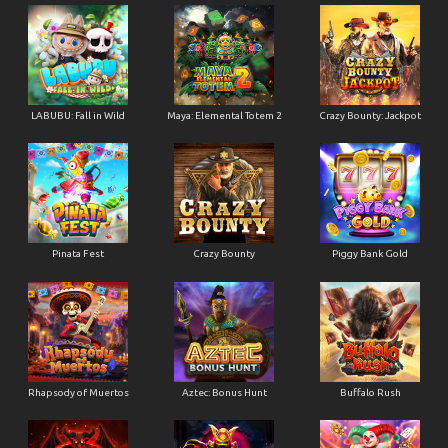
LABUBU: Fall in Wild
Maya: Elemental Totem 2
Crazy Bounty: Jackpot
Pinata Fest
Crazy Bounty
Piggy Bank Gold
Rhapsody of Muertos
Aztec: Bonus Hunt
Buffalo Rush