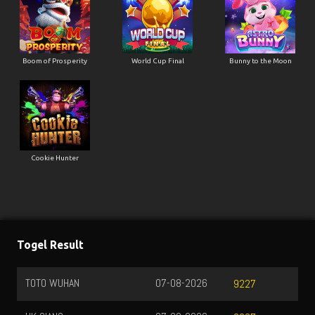
Boom of Prosperity
World Cup Final
Bunny to the Moon
Cookie Hunter
Togel Result
TOTO WUHAN
07-08-2026
9227
HK SIANG
07-08-2026
8867